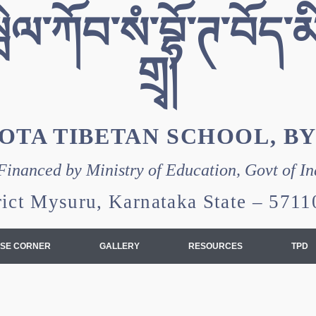
ེལ་ཀོབ་སཾ་བྷོ་ཊ་བོད་མི
གྲྭ།
OTA TIBETAN SCHOOL, B
Financed by Ministry of Education, Govt of In
rict Mysuru, Karnataka State – 57
SE CORNER
GALLERY
RESOURCES
TPD