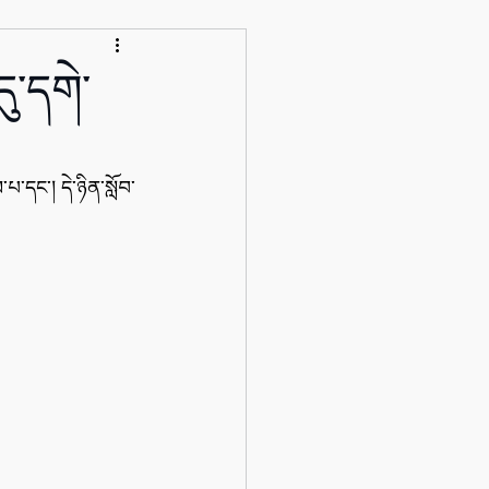
ུ་དགེ་
པ་དང་། དེ་ཉིན་སློབ་