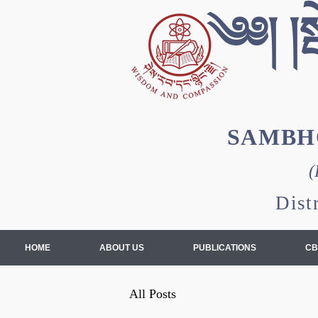
༄༅། །སྦ
SAMBH
(
Dist
HOME
ABOUT US
PUBLICATIONS
CB
All Posts