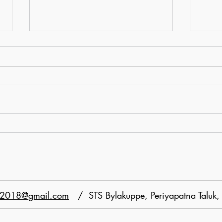
STEM
དཔལ་ལྡན་བོད་མི་མང་སྤྱི་འཐུས་
འཚམས་གཟིགས།
pe2018@gmail.com
/ STS Bylakuppe, Periyapatna Taluk, M