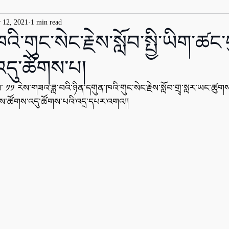
 12, 2021
1 min read
ི་གུང་སེང་རྗེས་སློབ་སྤྱི་ཡིག་ཚང་ད
དུ་ཚོགས་པ།
ས་ ༡༡ རེས་གཟའ་ཟླ་བའི་ཉིན་དགུན་ཁའི་གུང་སེང་རྗེས་སློབ་གྲྭ་སླར་ཡང་ཚུགས་
་ལས་ཚོགས་འདུ་ཚོགས་པའི་འདྲ་དཔར་འགའ།།