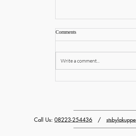
Comments
Write a comment...
བཙན་བྱོལ་བོད་མིའི་ཤེས་ཡོན་ལྷན་
ཚོགས་དང་ཤེས་ཡོན་སློབ་སྟོན་ཚོགས་
ཆུང་གི་ཚོགས་མི་སློབ་དཔོན་ཆེན་མོ་སྤྱི་
Call Us:
08223-254436
/
stsbylakup
ཟུར་བསོད་ནམས་རྒྱལ་མཚན་མཆོག་