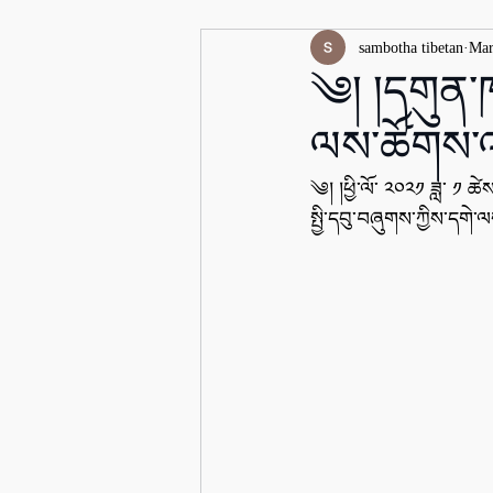
sambotha tibetan
Mar
༄། །དགུན་ཁའ
ལས་ཚོགས་འ
༄། །ཕྱི་ལོ་ ༢༠༢༡ ཟླ་ ༡ ཚེ
སྤྱི་དབུ་བཞུགས་ཀྱིས་དགེ