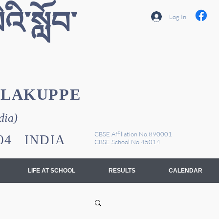
འི་སློབ་
Log In
YLAKUPPE
dia)
CBSE Affiliation No.890001
1104 INDIA
CBSE School No.45014
LIFE AT SCHOOL
RESULTS
CALENDAR