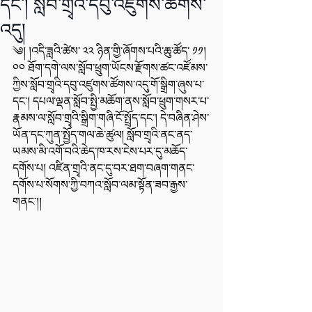
དང་། སློབ་གྲྭའི་དབུ་འཛུགས་ཚོགས་
འདུ།
༄། །འདི་ཟླའི་ཚེས་ ༢༢ ཉིན་གྱི་ཞོགས་པའི་ཆུ་ཚོད་ ༡༡།
༠༠ ཐོག་དགེ་ལས་སློབ་ཕྲུག་ཡོངས་རྫོགས་ཚང་འཛོམས་
ཀྱིས་སློབ་གྲྭའི་དབུ་འཛུགས་ཚོགས་འདུ་གོ་སྒྲིག་ཞུས་པ་
དང་། དཔལ་ལྡན་སློབ་སྤྱི་མཆོག་ནས་སློབ་ཕྲུག་གསར་པ་
རྣམས་ལ་སློབ་གྲྭའི་སྒྲིག་གཞི་ངོ་སྤྲོད་དང་། དེ་བཞིན་ཤེས་
ཡོན་དང་ཀུན་སྤྱོད་གལ་ཆེ་ཚུལ། སློབ་གྲྭའི་ནང་ནད་
ཡམས་མི་འགོ་བའི་ཆེད་ཁ་རས་ངེས་པར་དུ་མཆོད་
དགོས་པ། འཛིན་གྲྭའི་ནང་དུ་བར་ཐག་བཞག་གནང་
དགོས་པ་སོགས་ཀྱི་བཀའ་སློབ་ལམ་སྟོན་ཟབ་རྒྱས་
གནང་།།