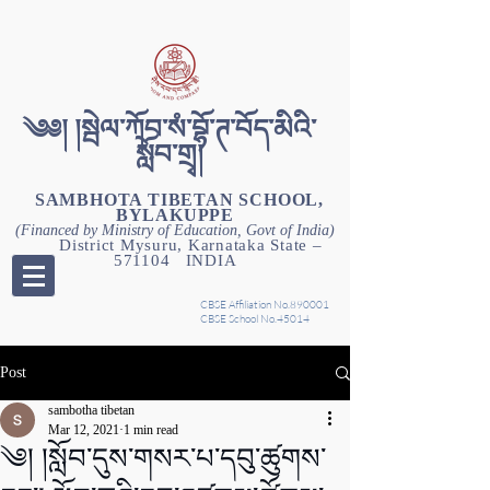
༄༅། །སྦེལ་ཀོབ་སཾ་བྷོ་ཊ་བོད་མིའི་
སློབ་གྲྭ།
SAMBHOTA TIBETAN SCHOOL,
BYLAKUPPE
(Financed by Ministry of Education, Govt of India)
District Mysuru, Karnataka State –
571104 INDIA
CBSE Affiliation No.890001
CBSE School No.45014
Post
sambotha tibetan
Mar 12, 2021
1 min read
༄། །སློབ་དུས་གསར་པ་དབུ་ཚུགས་