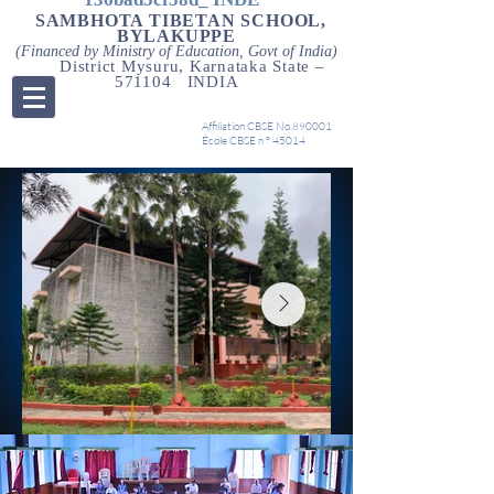
SAMBHOTA TIBETAN SCHOOL,
BYLAKUPPE
(Financed by Ministry of Education, Govt of India)
District Mysuru, Karnataka State –
571104 INDIA
Affiliation CBSE No.890001
École CBSE n ° 45014