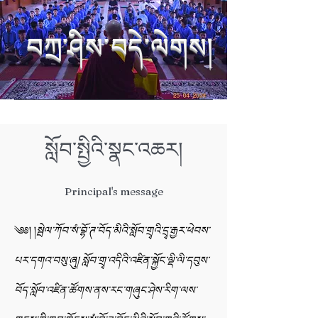
བཀྲ་ཤིས་བདེ་ལེགས།
སློབ་སྤྱིའི་སྣང་འཆར།
Principal's message
༄༅། །
སྦེལ་ཀོབ་སཾ་བྷོ་ཊ་བོད་མིའི་སློབ་གྲྭའི་དྲྭ་རྒྱར་ཕེབས་
པར་དགའ་བསུ་ཞུ། སློབ་གྲྭ་འདིའི་འཛིན་སྐྱོང་ལྡི་ལི་དབུས་
བོད་སློབ་འཛིན་ཚོགས་ནས་རང་གཞུང་ཤེས་རིག་ལས་