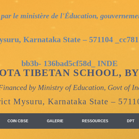
par le ministère de l'Éducation, gouverneme
ru, Karnataka State – 571104 _cc781
bb3b- 136bad5cf58d_ INDE
OTA TIBETAN SCHOOL, B
Financed by Ministry of Education, Govt of In
rict Mysuru, Karnataka State – 57
COIN CBSE
GALERIE
RESSOURCES
DPT