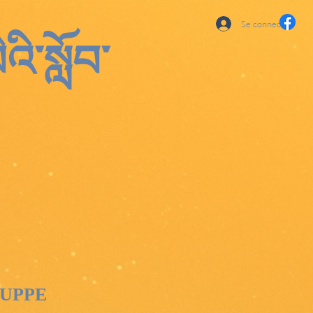
Se connecter
འི་སློབ་
KUPPE