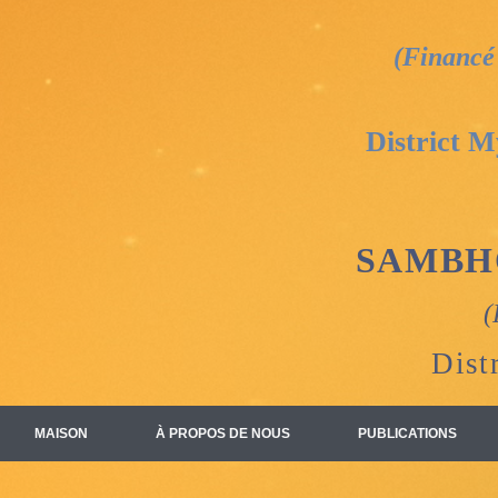
(Financé 
District Mysu
SAMBH
(
Dist
MAISON
À PROPOS DE NOUS
PUBLICATIONS