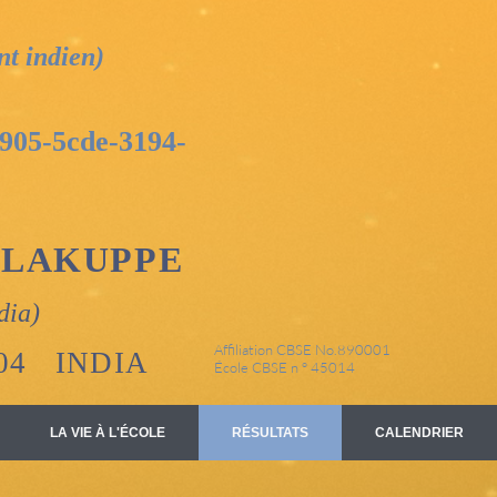
nt indien)
905-5cde-3194-
YLAKUPPE
dia)
Affiliation CBSE No.890001
1104 INDIA
École CBSE n ° 45014
LA VIE À L'ÉCOLE
RÉSULTATS
CALENDRIER