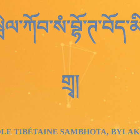
ེལ་ཀོབ་སཾ་བྷོ་ཊ་བོད་མི
གྲྭ།
E TIBÉTAINE SAMBHOTA, BYLA