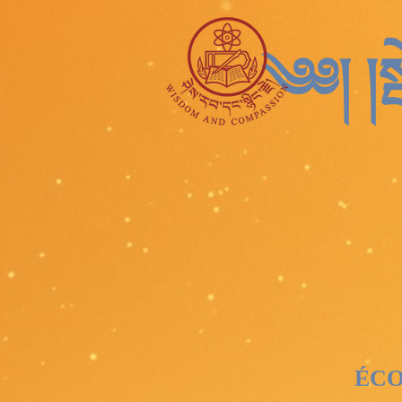
༄༅། །སྦ
ÉCOL