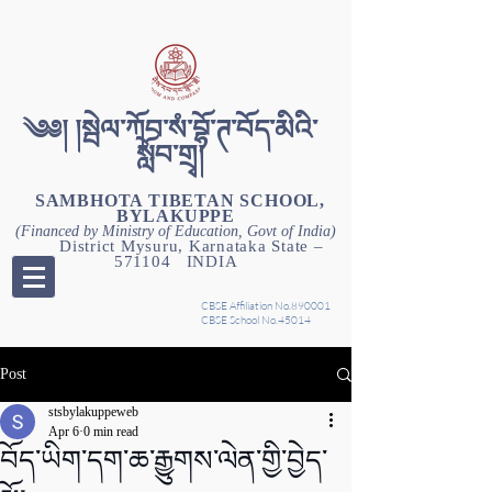
༄༅། །སྦེལ་ཀོབ་སཾ་བྷོ་ཊ་བོད་མིའི་
སློབ་གྲྭ།
SAMBHOTA TIBETAN SCHOOL,
BYLAKUPPE
(Financed by Ministry of Education, Govt of India)
District Mysuru, Karnataka State –
571104 INDIA
CBSE Affiliation No.890001
CBSE School No.45014
Post
stsbylakuppeweb
Apr 6
0 min read
བོད་ཡིག་དག་ཆ་རྒྱུགས་ལེན་གྱི་བྱེད་