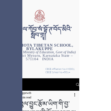
༄༅། །སྦེལ་ཀོབ་སཾ་བྷོ་ཊ་བོད་མིའི་
སློབ་གྲྭ།
SAMBHOTA TIBETAN SCHOOL,
BYLAKUPPE
(Financed by Ministry of Education, Govt of India)
District Mysuru, Karnataka State –
571104 INDIA
CBSE Affiliation No.890001
CBSE School No.45014
Post
stsbylakuppeweb
Apr 6
1 min read
ཤེས་རིག་ཕུལ་བྱུང་རྩོམ་ཡིག་གི་བྱ་