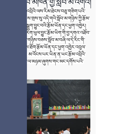
དགའ་འཐོབ་མཁན་གྱི་སློབ་མ་འགའ།
དགེ་སློབ་རྩོམ་འབྲིའི་ལས་རིམ་ཐེངས་བཅུ་གཅིག་པའི་
རྩོམ་ཡིག་ལེགས་གྲས་སུ་འདི་གའི་སློབ་མ་གཉིས་ཀྱི་རྩོམ་
ཡིག་འདེམས་སྒྲུག་བྱུང་བའི་རྩོམ་ཡོན་དང་ཕྱག་འཁྱེར། 
དེ་བཞིན་ཤེས་རིག་ཕུལ་བྱུང་རྩོམ་ཡིག་གི་བྱ་དགའ་འཐོབ་
མཁན་སློབ་མ་གཉིས་བཅས་སློབ་མ་བཞི་ལ་དེ་རིང་གི་
ཞོགས་འཛོམས་ཐོག་རྩོམ་ཡོན་དང་ཕྱག་འཁྱེར་འབུལ་
སྤྲོད་ཞུས་ཤིང་། མ་འོངས་པར་ཡིན་ན་ཡང་རྩོམ་འབྲིའི་
ལས་རིམ་ཁག་ལ་མཉམ་ཞུགས་གང་མང་དགོས་པའི་
སྐུལ་མ་ཞུས།