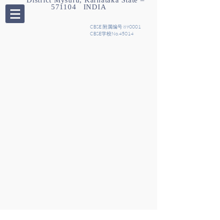
District Mysuru, Karnataka State –
571104 INDIA
CBSE 附属编号 890001
CBSE学校No.45014