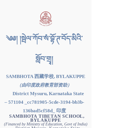
༄༅། །སྦེལ་ཀོབ་སཾ་བྷོ་ཊ་བོད་མིའི་
སློབ་གྲྭ།
SAMBHOTA 西藏学校, BYLAKUPPE
（由印度政府教育部资助）
District Mysuru, Karnataka State
– 571104 _cc781905-5cde-3194-bb3b-
136bad5cf58d_ 印度
SAMBHOTA TIBETAN SCHOOL,
BYLAKUPPE
(Financed by Ministry of Education, Govt of India)