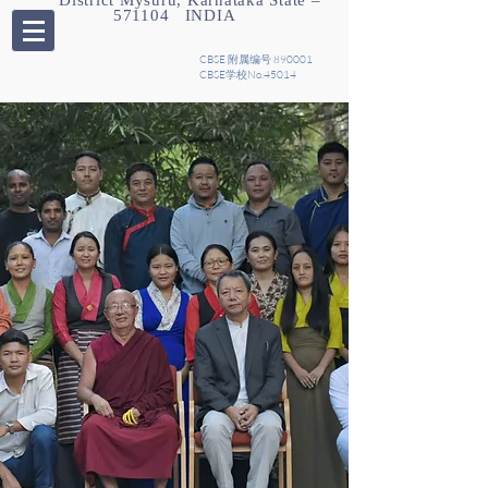
District Mysuru, Karnataka State –
571104 INDIA
CBSE 附属编号 890001
CBSE学校No.45014