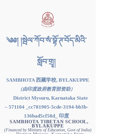
༄༅། །སྦེལ་ཀོབ་སཾ་བྷོ་ཊ་བོད་མིའི་
སློབ་གྲྭ།
SAMBHOTA 西藏学校, BYLAKUPPE
（由印度政府教育部资助）
District Mysuru, Karnataka State
– 571104 _cc781905-5cde-3194-bb3b-
136bad5cf58d_ 印度
SAMBHOTA TIBETAN SCHOOL,
BYLAKUPPE
(Financed by Ministry of Education, Govt of India)